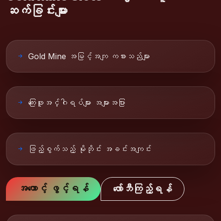
ဆက်ခြင်းများ
Gold Mine အမြင့်အကျ ကစားသည်များ
ကြေးဖူးအင်္ဂါရပ်များ အများအပြား
ဖြည့်စွက်သည့် မိုဘိုင်း အခင်းအကျင်း
အကောင့် ဖွင့်ရန်
လော်ဘီကြည့်ရန်