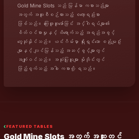
Gold Mine Slots သည် မြန်မာ ကစားသည်များ
အတွက် အထူးစီစဉ်ထားသည့် စလော့ရည်းစား
ဖြစ်သည်။ ကြေးဖူးတူးဖော်ခြင်း အင်္ဂါရပ်များ၏
စိတ်ဝင်စားမှုနှင့် ထိရောက်သည့် အရည်အခွင့်
တွေ့ဆုံနိုင်သည်။ ယင်းဂိမ်းမှာ ရိုးရှင်းသော စည်းမျဥ်း
များနှင့် လျင်မြန်သည့် အဆင့်ခွင့်များတွင်
အကျုံးဝင်သည်။ အသုံးပြုသူများ မိုဘိုင်းတွင်
ဖြည့်စွက်သည့် အခါ ကစားလို့ ရသည်။
FEATURED TABLES
Gold Mine Slots အတွက် အထူးတင်