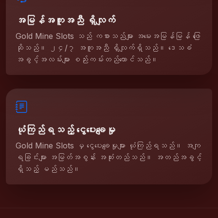
အမြန်အကူအညီ ရှိလျက်
Gold Mine Slots သည် ကစားသည်များ အမေးအမြန်မြန် ဖြေ
ဆိုသည်။ ၂၄/၇ အကူအညီ ရှိလျက်ရှိသည်။ ဒေသခံ
အခွင့်အလမ်းများ စည်းကမ်းတည်ထောင်သည်။
ယုံကြည်ရသည့် ငွေပေးချေမှု
Gold Mine Slots မှ ငွေပေးချေမှုများ ယုံကြည်ရသည်။ အကျ
ရခြင်းများ အမြတ်အစွန်း အဆုံးတည်သည်။ အတည်အခွင့်
ရှိသည့် မည်သည်။