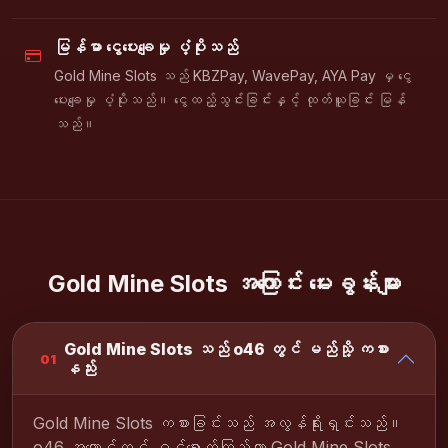
မြန်မာ ငွေပေးချေမှု ပံ့ပိုးသည်
Gold Mine Slots သည် KBZPay, WavePay, AYA Pay မှ ငွေ
ပေးချေမှု ပံ့ပိုးသည်။ ငွေထည့်သွင်းခြင်းနှင့် ထုတ်ယူခြင်း မြန်
သည်။
Gold Mine Slots အကြောင်း မေးခွန်းများ
Gold Mine Slots သည် o46 တွင် မည်သို့ ကစား
01
နည်း
Gold Mine Slots ကစားခြင်းသည် အလွန်ရိုးရှင်းသည်။
o46 အကောင့်တွင် ဝင်ရောက်ကြည့်ကာ Gold Mine Slots