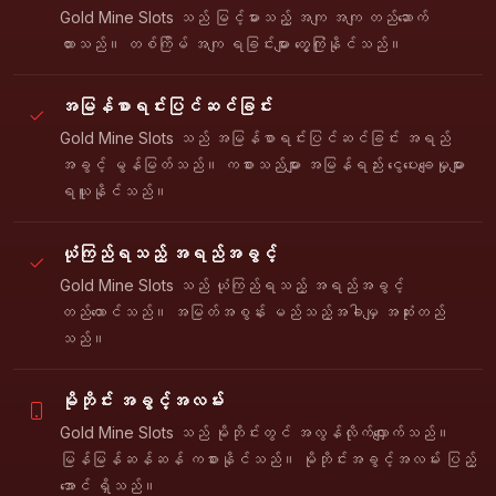
Gold Mine Slots သည် မြင့်မားသည့် အကျ အကျ တည်ဆောက်
ထားသည်။ တစ်ကြိမ် အကျ ရခြင်းများ တွေ့ကြုံနိုင်သည်။
အမြန်စာရင်းပြင်ဆင်ခြင်း
Gold Mine Slots သည် အမြန်စာရင်းပြင်ဆင်ခြင်း အရည်
အခွင့် မွန်မြတ်သည်။ ကစားသည်များ အမြန်ရည်း ငွေပေးချေမှုများ
ရယူနိုင်သည်။
ယုံကြည်ရသည့် အရည်အခွင့်
Gold Mine Slots သည် ယုံကြည်ရသည့် အရည်အခွင့်
တည်ထောင်သည်။ အမြတ်အစွန်း မည်သည့်အခါမျှ အဆုံးတည်
သည်။
မိုဘိုင်း အခွင့်အလမ်း
Gold Mine Slots သည် မိုဘိုင်းတွင် အလွန်လိုက်လျှောက်သည်။
မြန်မြန်ဆန်ဆန် ကစားနိုင်သည်။ မိုဘိုင်းအခွင့်အလမ်း ပြည့်
အောင် ရှိသည်။