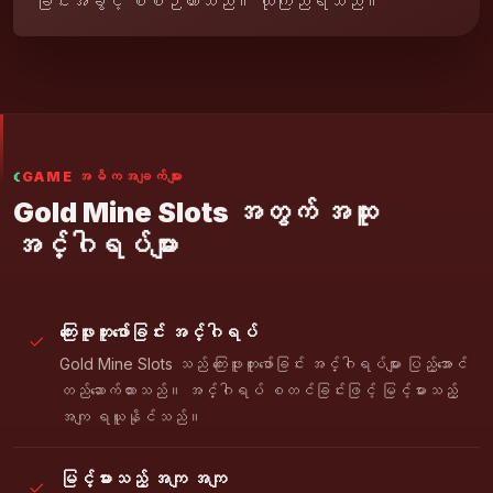
ခြင်းအခွင့် စီစဉ်ထားသည်။ ယုံကြည်ရသည်။
GAME အဓိကအချက်များ
Gold Mine Slots အတွက် အထူး
အင်္ဂါရပ်များ
ကြေးဖူးတူးဖော်ခြင်း အင်္ဂါရပ်
Gold Mine Slots သည် ကြေးဖူးတူးဖော်ခြင်း အင်္ဂါရပ်များ ပြည့်အောင်
တည်ဆောက်ထားသည်။ အင်္ဂါရပ် စတင်ခြင်းဖြင့် မြင့်မားသည့်
အကျ ရယူနိုင်သည်။
မြင့်မားသည့် အကျ အကျ