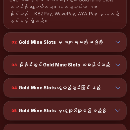
အခန်းကို ရွေးချယ်သည်။ ငွေထည့်သွင်းကာ ကစား
နိုင်သည်။ KBZPay, WavePay, AYA Pay မှ ငွေထည့်
သွင်းခွင့် ရှိသည်။
Gold Mine Slots မှ အကျ ရမည် မည်သို့
02
မိုဘိုင်းတွင် Gold Mine Slots ကစားနိုင်သည်
03
Gold Mine Slots ငွေထည့်သွင်းခြင်း နည်း
04
Gold Mine Slots မှ ငွေထုတ်ယူမည် မည်သို့
05