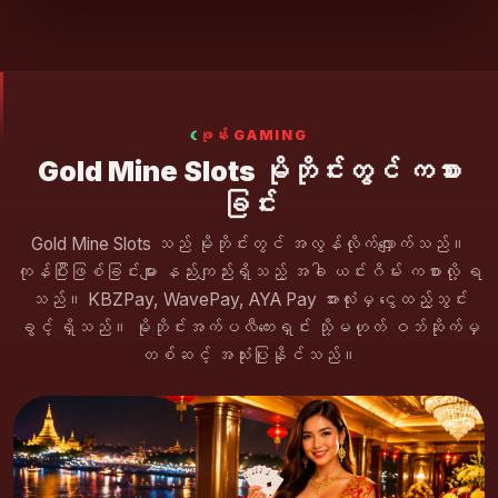
ဖုန်း GAMING
Gold Mine Slots မိုဘိုင်းတွင် ကစား
ခြင်း
Gold Mine Slots သည် မိုဘိုင်းတွင် အလွန်လိုက်လျှောက်သည်။
ကုန်ပြီးဖြစ်ခြင်းများ နည်းကျည်းရှိသည့် အခါ ယင်းဂိမ်း ကစားလို့ ရ
သည်။ KBZPay, WavePay, AYA Pay အားလုံးမှ ငွေထည့်သွင်း
ခွင့် ရှိသည်။ မိုဘိုင်းအက်ပလီကေးရှင်း သို့မဟုတ် ဝဘ်ဆိုက်မှ
တစ်ဆင့် အသုံးပြုနိုင်သည်။