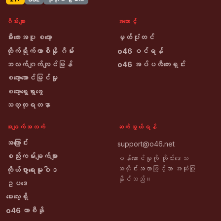
ဂိမ်းများ
အကောင့်
မီးဖေးအပူ စလော့
မှတ်ပုံတင်
တိုက်ရိုက်ကာစီနို ဂိမ်း
o46 ဝင်ရန်
ဘလက်ဂျက်လျင်မြန်
o46 အပ်ပလီကေးရှင်း
စလော့အောင်မြင်မှု
စလော့ရွှေရှာဖွေ
သတ္တုရတနာ
အချက်အလက်
ဆက်သွယ်ရန်
အကြောင်း
support@o46.net
စည်းကမ်းချက်များ
ဝန်ဆောင်မှုကို တိုင်းဒေသ
အတိုင်းအတာဖြင့်သာ အသုံးပြု
ကိုယ်ပွားရေးမူဝါဒ
နိုင်သည်။
ဥပဒေ
မေးလေ့ရှိ
o46 ကာစီနို