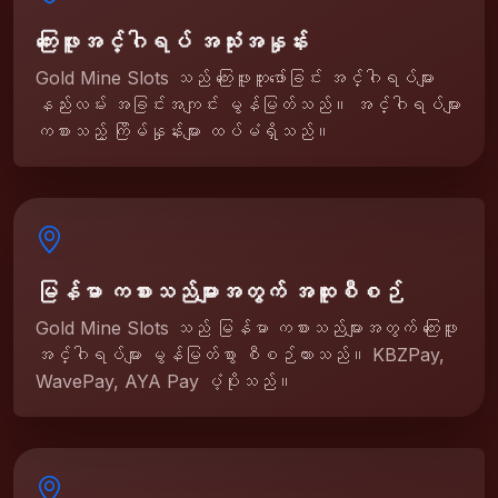
ကြေးဖူးအင်္ဂါရပ် အသုံးအနှုန်း
Gold Mine Slots သည် ကြေးဖူးတူးဖော်ခြင်း အင်္ဂါရပ်များ
နည်းလမ်း အခြင်းအကျင်း မွန်မြတ်သည်။ အင်္ဂါရပ်များ
ကစားသည့် ကြိမ်နှုန်းများ ထပ်မံရှိသည်။
မြန်မာ ကစားသည်များအတွက် အထူးစီစဉ်
Gold Mine Slots သည် မြန်မာ ကစားသည်များအတွက် ကြေးဖူး
အင်္ဂါရပ်များ မွန်မြတ်စွာ စီစဉ်ထားသည်။ KBZPay,
WavePay, AYA Pay ပံ့ပိုးသည်။