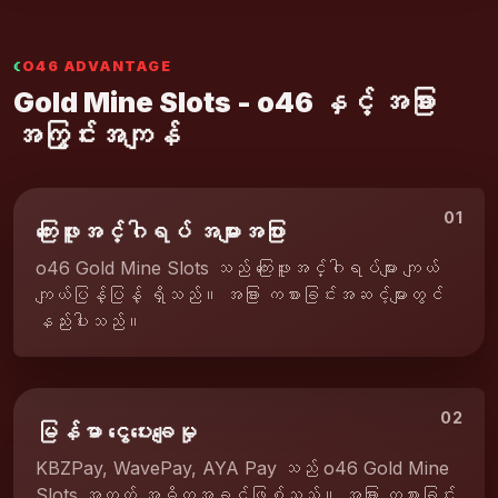
O46 ADVANTAGE
Gold Mine Slots - o46 နှင့် အခြား
အကြွင်းအကျန်
01
ကြေးဖူးအင်္ဂါရပ် အများအပြား
o46 Gold Mine Slots သည် ကြေးဖူးအင်္ဂါရပ်များ ကျယ်
ကျယ်ပြန့်ပြန့် ရှိသည်။ အခြား ကစားခြင်းအဆင့်များတွင်
နည်းပါးသည်။
02
မြန်မာ ငွေပေးချေမှု
KBZPay, WavePay, AYA Pay သည် o46 Gold Mine
Slots အတွက် အဓိကအခွင့်ဖြစ်သည်။ အခြား ကစားခြင်း