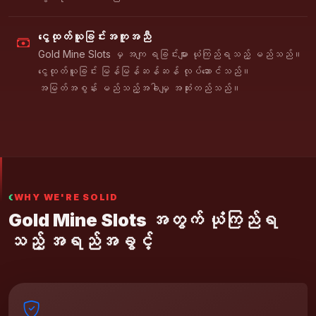
ငွေထုတ်ယူခြင်းအကူအညီ
Gold Mine Slots မှ အကျ ရခြင်းများ ယုံကြည်ရသည့် မည်သည်။
ငွေထုတ်ယူခြင်း မြန်မြန်ဆန်ဆန် လုပ်ဆောင်သည်။
အမြတ်အစွန်း မည်သည့်အခါမျှ အဆုံးတည်သည်။
WHY WE'RE SOLID
Gold Mine Slots အတွက် ယုံကြည်ရ
သည့် အရည်အခွင့်