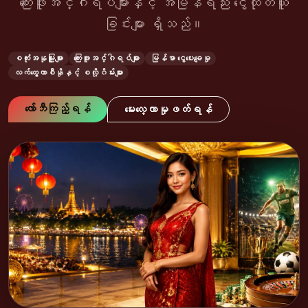
ကြေးဖူးအင်္ဂါရပ်များနှင့် အမြန်ရည်း ငွေထုတ်ယူ
ခြင်းများ ရှိသည်။
စတုံးအနုမြူးများ
ကြေးဖူးအင်္ဂါရပ်များ
မြန်မာ ငွေပေးချေမှု
လက်တွေ့ကာစီနိုနှင့် စလို့ဂိမ်းများ
လော်ဘီကြည့်ရန်
မေးလေ့လာမှုဖတ်ရန်