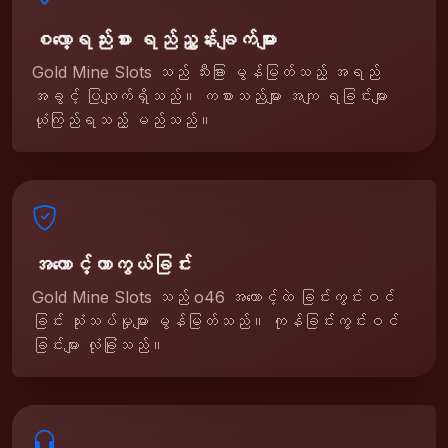
စလော့ရည်းစား ရည်ညွှန်းချက်များ
Gold Mine Slots သည် သီးခြား မွန်မြတ်သည့် အရည်
အခွင့် ပြလျက်ရှိသည်။ ကစားသည်များ အကျ ရခြင်းများ
ယုံကြည်ရသည့် မည်သည်။
အကောင့်ကာကွယ်ခြင်း
Gold Mine Slots သည် o46 အကောင့်ထဲ ခြင်းကွင်းဝင်
ခြင်း သုံးသပ်မှုများ မွန်မြတ်သည်။ ကုန်ခြင်းကွင်းဝင်
ခြင်းများ လုံခြုံသည်။