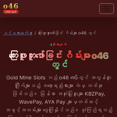
o46
ပင်မစာမျက်နှာ
ကြေးဖူးတူးဖော်ခြင်း ဂိမ်းများ o46 တွင်
ကိုးကားချက်
ကြေးဖူးတူးဖော်ခြင်း ဂိမ်းများ o46
တွင်
Gold Mine Slots သည် o46 လောբီတွင် အလွန်လူ
ကြိုက်များသည့် စလော့ရည်းစားများ ထဲမှ တစ်ခု
ဖြစ်သည်။ မြန်မာ အသုံးပြုသူများ KBZPay,
WavePay, AYA Pay များမှတစ်ဆင့်
အခွင့်အလမ်းများ တွေ့ကြုံနိုင်သည်။ ယုံကြည်ရသည့်