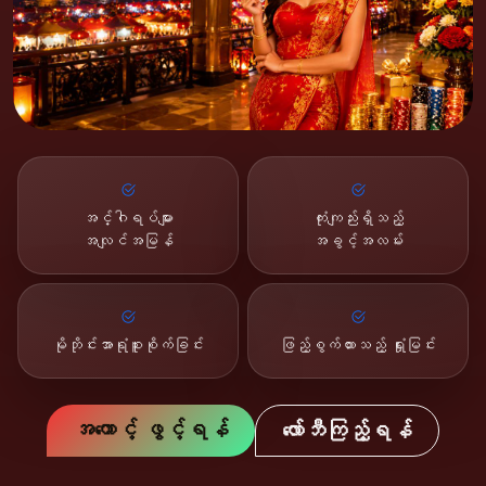
အင်္ဂါရပ်များ
ကုံးကျည်းရှိသည့်
အလျင်အမြန်
အခွင့်အလမ်း
မိုဘိုင်းအာရုံစူးစိုက်ခြင်း
ဖြည့်စွက်ထားသည့် ရှုံးမြင်း
အကောင့် ဖွင့်ရန်
လော်ဘီကြည့်ရန်