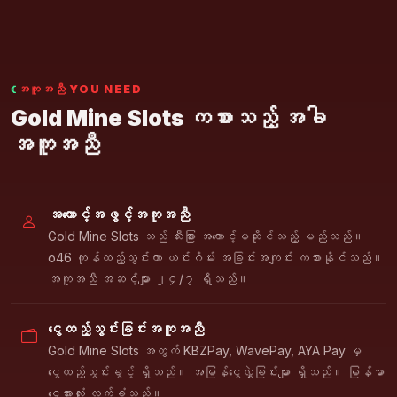
အကူအညီ YOU NEED
Gold Mine Slots ကစားသည့် အခါ
အကူအညီ
အကောင့်အဖွင့်အကူအညီ
Gold Mine Slots သည် သီးခြား အကောင့်မဆိုင်သည့် မည်သည်။
o46 ကုန်ထည့်သွင်းကာ ယင်းဂိမ်း အခြင်းအကျင်း ကစားနိုင်သည်။
အကူအညီ အဆင့်များ ၂၄/၇ ရှိသည်။
ငွေထည့်သွင်းခြင်းအကူအညီ
Gold Mine Slots အတွက် KBZPay, WavePay, AYA Pay မှ
ငွေထည့်သွင်းခွင့် ရှိသည်။ အမြန်ငွေလွှဲခြင်းများ ရှိသည်။ မြန်မာ
ငွေအားလုံး လက်ခံသည်။