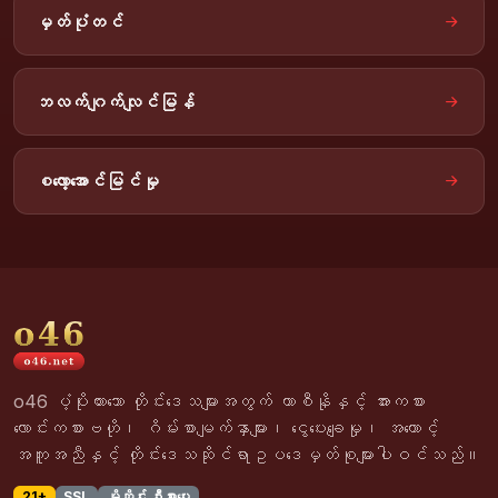
မှတ်ပုံတင်
ဘလက်ဂျက်လျင်မြန်
စလော့အောင်မြင်မှု
o46 ပံ့ပိုးထားသော တိုင်းဒေသများအတွက် ကာစီနိုနှင့် အားကစား
လောင်းကစားဗဟို၊ ဂိမ်းစာမျက်နှာများ၊ ငွေပေးချေမှု၊ အကောင့်
အကူအညီနှင့် တိုင်းဒေသဆိုင်ရာဥပဒေမှတ်စုများပါဝင်သည်။
21+
SSL
မိုဘိုင်း ဦးစားပေး