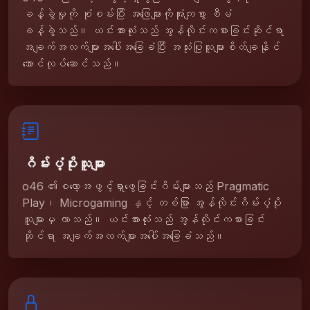
ခန့်ခွဲမှုကို စုံစမ်းပြီး အဖြေများကိုအုံးကျစွာ စီမံ
ခန့်ခွဲသည်။ ယင်းအားလုံးသည် အွန်လိုင်းကစားခြင်းဆိုင်ရာ
အချက်အလက်များအပေါ်အခြေခံပြီး အသုံးပြုသူများစိတ်ချနိုင်
အောင်လုပ်ဆောင်သည်။
ဂိမ်းပံ့ပိုးသူများ
o46 ၏စလော့အဖွင့်ရှာဖွေခြင်းဂိမ်းများသည် Pragmatic
Play၊ Microgaming နှင့် တစ်ခြား အွန်လိုင်းဂိမ်းပံ့ပိုး
သူများမှ လာသည်။ ယင်းအားလုံးသည် အွန်လိုင်းကစားခြင်း
ဆိုင်ရာ အချက်အလက်များအပေါ်အခြေခံသည်။