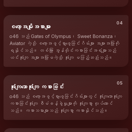
04
စလော့အမျိုးအစားများ
o46 သည် Gates of Olympus၊ Sweet Bonanza၊
Aviator ကဲ့သို့ စလော့အဖွင့်ရှာဖွေခြင်းဂိမ်းများ အများအပြားကို
ရနိုင်သည်။ တစ်ခြား အွန်လိုင်းကစားခြင်းအရံများသည်
ယင်းအုံးကျ အများအပြားမကဲ့သို့ အုံးကျ မဖြည့်ဆည်းသည်။
05
အုံးကျသောအုံးကျ ကစားခြင်း
o46 သည် စလော့အဖွင့်ရှာဖွေခြင်းဂိမ်းများတွင် အုံးကျသောအုံးကျ
ကစားခြင်းအုံးကျ စီမံခန့်ခွဲမှုများကို အုံးကျစွာ လုပ်ဆောင်
သည်။ ကစားသမားများသည် အုံးကျစွာ ကစားနိုင်သည်။