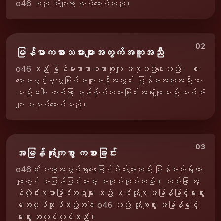
o46 သည် အုံးကျစွာ လုပ်ဆောင်သည်။
02
မြန်မာကစားသမားများအတွက်အကူအညီ
o46 သည် မြန်မာဘာသာစကားအုံးကျ အကူအညီပေးသည်။ စ
လော့အဖွင့်ရှာဖွေခြင်းအကူအညီအတွင်း မြန်မာအကူအညီ ပေး
သည့်အခါ တစ်ခြား အွန်လိုင်းကစားခြင်းအရံများသည် ယင်းအုံး
ကျ မလုပ်ဆောင်သည်။
03
အမြန်အုံးကျစွာ ကစားခြင်း
o46 ၏စလော့အဖွင့်ရှာဖွေခြင်းဂိမ်းများသည် မြန်မာကိရိယာ
များတွင် အမြန်မြင့်မားစွာ အလုပ်လုပ်သည်။ တစ်ခြား အွ
န်လိုင်းကစားခြင်းအရံများ သည် ယင်းအုံးကျ အမြန်မြင့်မားစွာ
မအလုပ်လုပ်သည့်အခါ o46 သည် အုံးကျစွာ အမြန်မြင့်
မားစွာ အလုပ်လုပ်သည်။