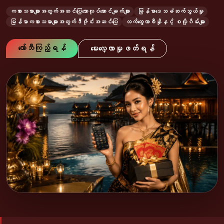
ကစားသမားများအတွက်အဆင်ပြေသောလုပ်ဆောင်ချက်များ
မြန်မာဒေသခံဆက်သွယ်မှု
မြန်မာကစားသမားများအတွက်ဒီဇိုင်းအဆင်ပြေ
လက်တွေ့ကာစီနိုနှင့် စလို့ဂိမ်းများ
လော်ဘီကြည့်ရန်
မေးလေ့လာမှုဖတ်ရန်