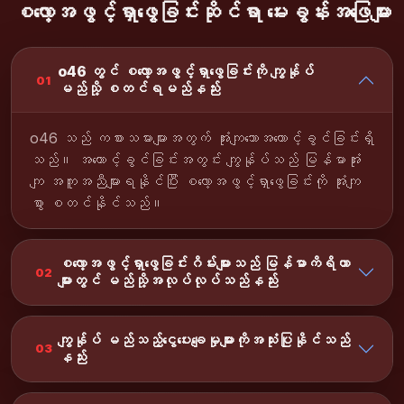
စလော့အဖွင့်ရှာဖွေခြင်းဆိုင်ရာ မေးခွန်းအဖြေများ
o46 တွင် စလော့အဖွင့်ရှာဖွေခြင်းကို ကျွန်ုပ်
01
မည်သို့ စတင်ရမည်နည်း
o46 သည် ကစားသမားများအတွက် အုံးကျသောအကောင့်ခွင်ခြင်းရှိ
သည်။ အကောင့်ခွင်ခြင်းအတွင်း ကျွန်ုပ်သည် မြန်မာအုံး
ကျ အကူအညီများရနိုင်ပြီး စလော့အဖွင့်ရှာဖွေခြင်းကို အုံးကျ
စွာ စတင်နိုင်သည်။
စလော့အဖွင့်ရှာဖွေခြင်းဂိမ်းများသည် မြန်မာကိရိယာ
02
များတွင် မည်သို့အလုပ်လုပ်သည်နည်း
ကျွန်ုပ် မည်သည့်ငွေပေးချေမှုများကိုအသုံးပြုနိုင်သည်
03
နည်း