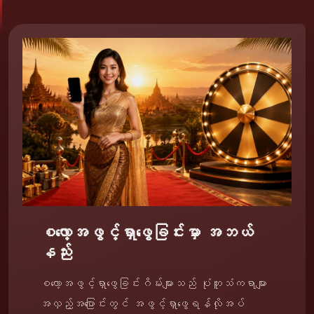
စလော့အဖွင့်ရှာဖွေခြင်းမှာ အဘယ်
နည်း
စလော့အဖွင့်ရှာဖွေခြင်းဂိမ်းများသည် ပုံတူသံကရာများ
အလှည့်အပြောင်းတွင် အဖွင့်ရှာဖွေရန်လိုအပ်