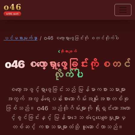
o46
ပင်မစာမျက်နှာ
o46 စလော့ရှာဖွေခြင်းကို စတင်လိုက်ပါ
ကိုးကားချက်
o46 စလော့ရှာဖွေခြင်းကို စတင်
လိုက်ပါ
စလော့အဖွင့်ရှာဖွေခြင်းသည် မြန်မာကစားသမားများ
အတွက် အလွန်ရေပန်းစားသောဂိမ်းအမျိုးအစားတစ်ခု
ဖြစ်သည်။ o46 သည်ထိုဂိမ်းများကို ရိုးရှင်းသောအကော
င့်ခွင်ခြင်းနှင့် မြန်မာဒေသခံငွေပေးချေမှုများမှ
တစ်ဆင့် ကစားသမားများထံသို့ ယူဆောင်လာသည်။