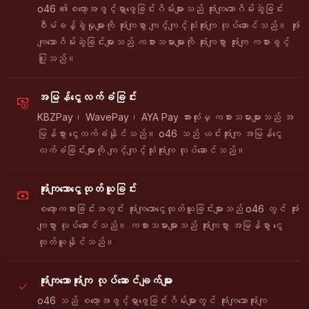
o46 ၏စလော့အဖွင့်ရှာဖွေခြင်းဂိမ်းများသည် အုံးကျသောဂိမ်းဆွဲခြင်း
စီမံခန့်ခွဲမှုများကို အုံးကျစွာ ကျင့်ကျင့်သုံးအုံးကျ လုပ်ဆောင်သည်။ အုံး
ကျသောဂိမ်းဆွဲခြင်းများသည် ကစားသမားများကို အုံးကျစွာ အုံးကျ ကစားခွင့်
ပြုသည်။
အမြန်ငွေလက်ခံခြင်း
KBZPay၊ WavePay၊ AYA Pay အားလုံးမှ ကစားသမားများသည် အ
မြန်စွာ ငွေလက်ခံနိုင်သည်။ o46 သည် ယင်းအုံးကျ အမြန်ငွေ
လက်ခံခြင်းများကို ကျင့်ကျင့်သုံးအုံးကျ လုပ်ဆောင်သည်။
အုံးကျသောငွေထုတ်ယူခြင်း
စလော့ကစားခြင်းအတွင်း အုံးကျသောငွေထုတ်ယူခြင်းများသည် o46 တွင် အုံး
ကျစွာ လုပ်ဆောင်သည်။ ကစားသမားများသည် အုံးကျစွာ အမြန်စွာ ငွေ
ထုတ်ယူနိုင်သည်။
အုံးကျသောအုံးကျ လုပ်ဆောင်ချက်များ
o46 သည် စလော့အဖွင့်ရှာဖွေခြင်းဂိမ်းများတွင် အုံးကျသောအုံးကျ