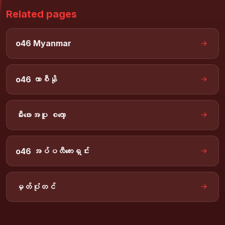
Related pages
o46 Myanmar
o46 ကာစီနို
မီးဖေးအပူ စလော့
o46 အပ်ပလီကေးရှင်း
မှတ်ပုံတင်