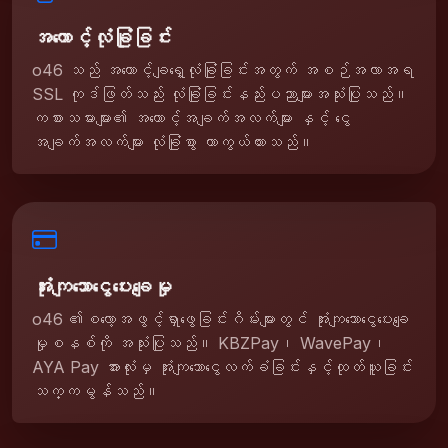
အကောင့်လုံခြုံခြင်း
o46 သည် အကောင့်ချရှေ့လုံခြုံခြင်းအတွက် အစဉ်အလာအရ
SSL ကုဒ်ဖြတ်သည်း လုံခြုံခြင်းနည်းပညာများအသုံးပြုသည်။
ကစားသမားများ၏ အကောင့်အချက်အလက်များ နှင့် ငွေ
အချက်အလက်များ လုံခြုံစွာ ကာကွယ်ထားသည်။
အုံးကျသောငွေပေးချေမှု
o46 ၏စလော့အဖွင့်ရှာဖွေခြင်းဂိမ်းများတွင် အုံးကျသောငွေပေးချေ
မှုစနစ်ကို အသုံးပြုသည်။ KBZPay၊ WavePay၊
AYA Pay အားလုံးမှ အုံးကျသောငွေလက်ခံခြင်းနှင့်ထုတ်ယူခြင်း
သက္ကမွန်သည်။