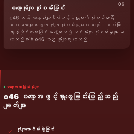
06
စလော့အုံးကျ စုံစမ်းခြင်း
o46 သည် စလော့အုံးကျစီမံခန့်ခွဲမှုများကို စုံစမ်းထားပြီး
ကစားသမားများအတွက် အုံးကျ စုံစမ်းမှုများ ပေးသည်။ တစ်ခြား
အွန်လိုင်းကစားခြင်းအရံများသည် ယင်းအုံးကျ စုံစမ်းမှုများ မ
ပေးသည့်အခါ o46 သည် အုံးကျစွာ ပေးသည်။
စလော့ကစားခြင်းအုံးကျ
o46 စလော့အဖွင့်ရှာဖွေခြင်းမြေည့်ဆည်း
ချက်များ
အုံးကျသောဂိမ်းဆွဲခြင်း