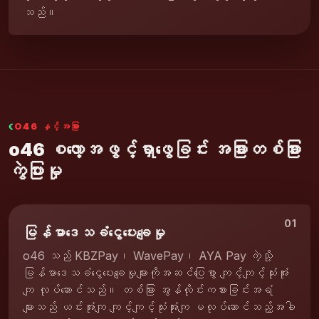
သည်။
O46 နှင့်အခြား
o46 စလော့အဖွင့်ရှာဖွေခြင်း အခြားတစ်ခြား
ကွဲပြားမှု
01
မြန်မာဒေသခံငွေပေးချေမှု
o46 သည် KBZPay၊ WavePay၊ AYA Pay ကဲ့သို့
မြန်မာဒေသခံငွေပေးချေမှုများကိုအဆင်ပြေစွာ ကျင့်ကျင့်သုံးအုံး
ကျ လုပ်ဆောင်သည်။ တစ်ခြား အွန်လိုင်းကစားခြင်းအရံ
များသည် ယင်းအုံးကျ ကျင့်ကျင့်သုံးအုံးကျ မလုပ်ဆောင်သည့်အခါ