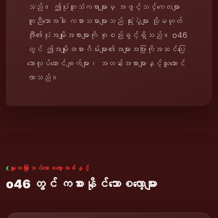
သည်။ ဤပုံတူသံကရာများမှ အဖွင့်သင်္ကေတများ
တူညီသောအခါ ကစားသမားများသည် ရုံးပွဲများ သို့မဟုတ်
အီုံ၏ပုံအမျိုးအစားများကို စုစည်းခွင့်ရှိသည်။ o46
တွင် ဤအမျိုးအစားဂိမ်းများ၏အများအပြားကိုအဆင်ပြေ
သောလုပ်ဆောင်ချက်များ၊ အတန်းအစားများနှင့်ယူဆောင်
လာသည်။
မူလခြားသပ်သောစလော့အစ်နှင့်
o46 တွင် ကစားနိုင်သောစလော့များ