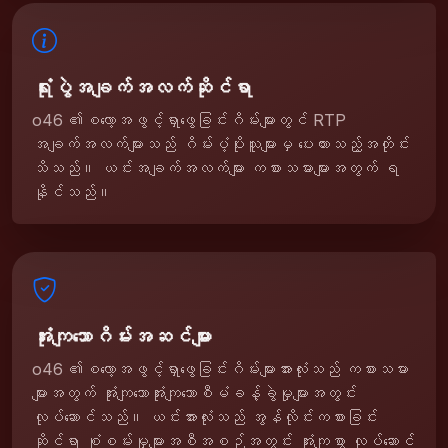
ရုံးပွဲအချက်အလက်ဆိုင်ရာ
o46 ၏စလော့အဖွင့်ရှာဖွေခြင်းဂိမ်းများတွင် RTP
အချက်အလက်များသည် ဂိမ်းပံ့ပိုးသူများမှ ပေးထားသည့်အတိုင်း
သိသည်။ ယင်းအချက်အလက်များ ကစားသမားများအတွက် ရ
နိုင်သည်။
အုံးကျသောဂိမ်းအဆင်များ
o46 ၏စလော့အဖွင့်ရှာဖွေခြင်းဂိမ်းများအားလုံးသည် ကစားသမား
များအတွက် အုံးကျသောအုံးကျသောစီမံခန့်ခွဲမှုများအတွင်း
လုပ်ဆောင်သည်။ ယင်းအားလုံးသည် အွန်လိုင်းကစားခြင်း
ဆိုင်ရာ စုံစမ်းမှုများအစီအစဉ်အတွင်း အုံးကျစွာ လုပ်ဆောင်