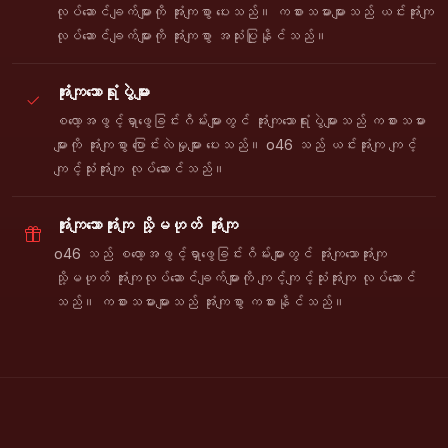
လုပ်ဆောင်ချက်များကို အုံးကျစွာ ပေးသည်။ ကစားသမားများသည် ယင်းအုံးကျ
လုပ်ဆောင်ချက်များကို အုံးကျစွာ အသုံးပြုနိုင်သည်။
အုံးကျသောရုံးပွဲများ
စလော့အဖွင့်ရှာဖွေခြင်းဂိမ်းများတွင် အုံးကျသောရုံးပွဲများသည် ကစားသမား
များကို အုံးကျစွာ ပြောင်းလဲမှုများ ပေးသည်။ o46 သည် ယင်းအုံးကျ ကျင့်
ကျင့်သုံးအုံးကျ လုပ်ဆောင်သည်။
အုံးကျသောအုံးကျ သို့မဟုတ် အုံးကျ
o46 သည် စလော့အဖွင့်ရှာဖွေခြင်းဂိမ်းများတွင် အုံးကျသောအုံးကျ
သို့မဟုတ် အုံးကျလုပ်ဆောင်ချက်များကို ကျင့်ကျင့်သုံးအုံးကျ လုပ်ဆောင်
သည်။ ကစားသမားများသည် အုံးကျစွာ ကစားနိုင်သည်။