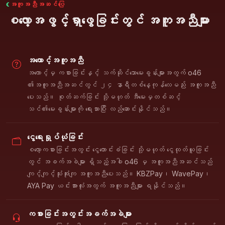
အကူအညီအဆင်ပြေ
စလော့အဖွင့်ရှာဖွေခြင်းတွင် အကူအညီများ
အကောင့်အကူအညီ
အကောင့်မှ ကစားခြင်းနှင့် သက်ဆိုင်သောမေးခွန်းများအတွက် o46
၏အကူအညီအဆင်တွင် ၂၄ နာရီတစ်နေ့ကုန်လေမည်း အကူအညီ
ပေးသည်။ စုတ်ဆက်ခြင်း သို့မဟုတ် အီမေးမှတစ်ဆင့်
သင်၏မေးခွန်းများကို ရေးသားပြီး လည်ဆောင်းနိုင်သည်။
ငွေရေးရှုပ်ယုံခြင်း
စလော့ကစားခြင်းအတွင်း ငွေတောင်းခံခြင်း သို့မဟုတ် ငွေထုတ်ယူခြင်း
တွင် အခက်အခဲများ ရှိသည့်အခါ o46 မှ အကူအညီအဆင်သည်
ကျင့်ကျင့်သုံးအုံးကျ အကူအညီပေးသည်။ KBZPay၊ WavePay၊
AYA Pay ယင်းအားလုံးအတွက် အကူအညီများ ရနိုင်သည်။
ကစားခြင်းအတွင်းအခက်အခဲများ