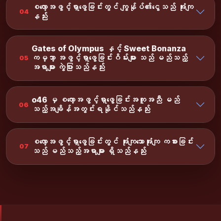
စလော့အဖွင့်ရှာဖွေခြင်းတွင် ကျွန်ုပ်၏ငွေသည် အုံးကျ
04
နည်း
Gates of Olympus နှင့် Sweet Bonanza
ကမ္ဘာ့ အဖွင့်ရှာဖွေခြင်းဂိမ်းများ သည် မည်သည့်
05
အရာများ ကွဲပြားသည်နည်း
o46 မှ စလော့အဖွင့်ရှာဖွေခြင်းအကူအညီ မည်
06
သည့်အချိန်အတွင်းရနိုင်သည်နည်း
စလော့အဖွင့်ရှာဖွေခြင်းတွင် အုံးကျသောအုံးကျ ကစားခြင်း
07
သည် မည်သည့်အရာများ ရှိသည်နည်း