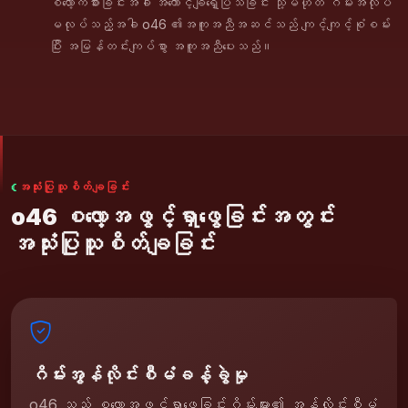
စလော့ကစားခြင်းအခါ အကောင့်ချရှေ့ပြသခြင်း သို့မဟုတ် ဂိမ်းအလုပ်
မလုပ်သည့်အခါ o46 ၏အကူအညီအဆင်သည် ကျင့်ကျင့်စုံစမ်း
ပြီး အမြန်တင်းကျပ်စွာ အကူအညီပေးသည်။
အသုံးပြုသူစိတ်ချခြင်း
o46 စလော့အဖွင့်ရှာဖွေခြင်းအတွင်း
အသုံးပြုသူစိတ်ချခြင်း
ဂိမ်းအွန်လိုင်းစီမံခန့်ခွဲမှု
o46 သည် စလော့အဖွင့်ရှာဖွေခြင်းဂိမ်းများ၏ အွန်လိုင်းစီမံ