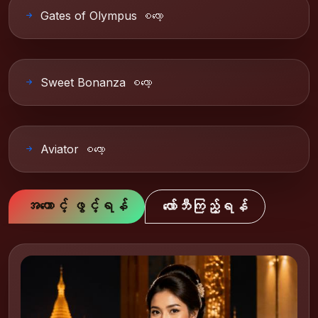
Gates of Olympus စလော့
Sweet Bonanza စလော့
Aviator စလော့
အကောင့် ဖွင့်ရန်
လော်ဘီကြည့်ရန်