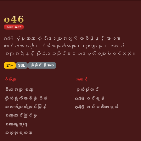
o46 ပံ့ပိုးထားသော တိုင်းဒေသများအတွက် ကာစီနိုနှင့် အားကစား
လောင်းကစားဗဟို၊ ဂိမ်းစာမျက်နှာများ၊ ငွေပေးချေမှု၊ အကောင့်
အကူအညီနှင့် တိုင်းဒေသဆိုင်ရာဥပဒေမှတ်စုများပါဝင်သည်။
21+
SSL
မိုဘိုင်း ဦးစားပေး
ဂိမ်းများ
အကောင့်
မီးဖေးအပူ စလော့
မှတ်ပုံတင်
တိုက်ရိုက်ကာစီနို ဂိမ်း
o46 ဝင်ရန်
ဘလက်ဂျက်လျင်မြန်
o46 အပ်ပလီကေးရှင်း
စလော့အောင်မြင်မှု
စလော့ရွှေရှာဖွေ
သတ္တုရတနာ