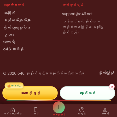
အချက်အလက်
ဆက်သွယ်ရန်
အကြောင်း
support@o46.net
စည်းကမ်းချက်များ
ဝန်ဆောင်မှုကို တိုင်းဒေသ
အတိုင်းအတာဖြင့်သာ အသုံးပြု
ကိုယ်ပွားရေးမူဝါဒ
နိုင်သည်။
ဥပဒေ
မေးလေ့ရှိ
o46 ကာစီနို
ဆိုက်မြေပုံ
© 2026 o46. မူပိုင်ခွင့်များအားလုံးသိမ်းဆည်းထားသည်။
💰
×
ဘောနပ်စ်
အကောင့်ဖွင့်
လော့ဂ်အင်
ပင်မစာမျက်နှာ
အပ်
မေးလေ့ရှိ
အကောင့်
မှတ်ပုံတင်