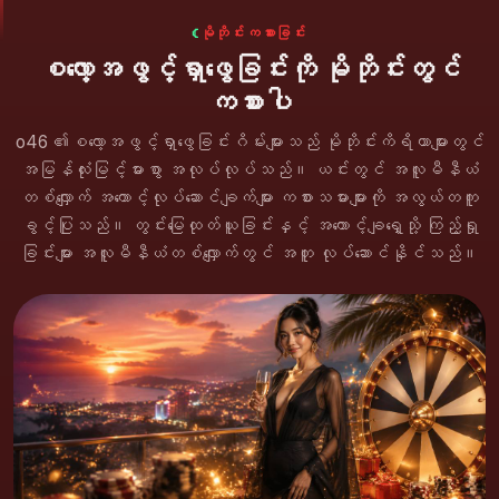
မိုဘိုင်းကစားခြင်း
စလော့အဖွင့်ရှာဖွေခြင်းကို မိုဘိုင်းတွင်
ကစားပါ
o46 ၏စလော့အဖွင့်ရှာဖွေခြင်းဂိမ်းများသည် မိုဘိုင်းကိရိယာများတွင်
အမြန်လုံးမြင့်မားစွာ အလုပ်လုပ်သည်။ ယင်းတွင် အလူမီနီယံ
တစ်လျှောက် အကောင့်လုပ်ဆောင်ချက်များ ကစားသမားများကို အလွယ်တကူ
ခွင့်ပြုသည်။ တွင်းမြေထုတ်ယူခြင်းနှင့် အကောင့်ချရှေ့သို့ ကြည့်ရှု
ခြင်းများ အလူမီနီယံတစ်လျှောက်တွင် အတူ လုပ်ဆောင်နိုင်သည်။