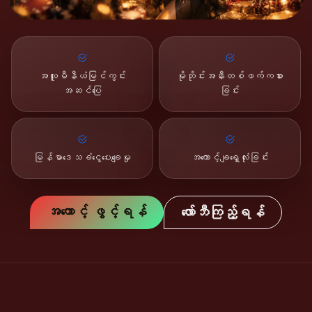
အလူမီနီယံမြင်ကွင်း
မိုဘိုင်းအနီးတစ်ဖက်ကစား
အဆင်ပြေ
ခြင်း
မြန်မာဒေသခံငွေပေးချေမှု
အကောင့်ချရှေ့လုံးခြင်း
အကောင့် ဖွင့်ရန်
လော်ဘီကြည့်ရန်